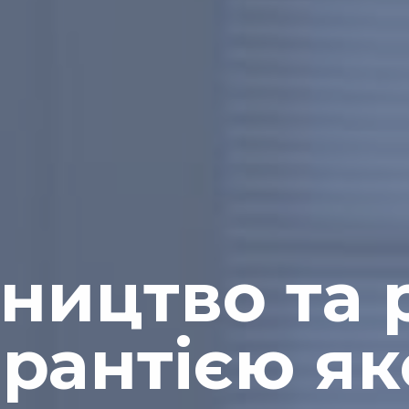
вництво та 
арантією як