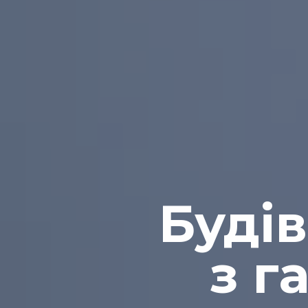
Буді
з г