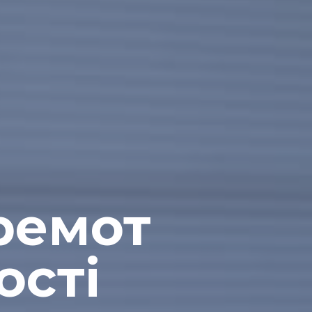
ремот
ості